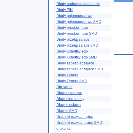
Diody nadawcze/odbiorcze
Diody PIN
Diody pojemnościowe
Diody pojemnościowe SMD
Diody prostownicze
Diody prostownicze SMD
Diody przełączające
Diody przełączające SMD
Diody Schottky´ego
Diody Schottky´ego SMD
Diody zabezpieczające
Diody zabezpieczające SMD
Diody Zenera
Diody Zenera SMD
Dip-swich
Dławik pionowe
Dławik toroidalny
Dławiki osiowe
Dławiki SMD
Drabinki rezystancyjne
Drabinki rezystancyjne SMD
drukarka