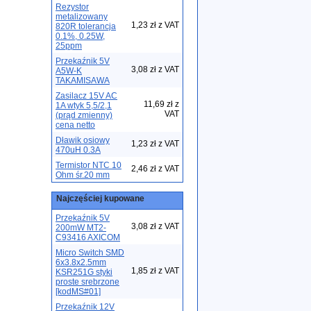
Rezystor
metalizowany
1,23 zł z VAT
820R tolerancja
0.1%, 0.25W,
25ppm
Przekaźnik 5V
3,08 zł z VAT
A5W-K
TAKAMISAWA
Zasilacz 15V AC
11,69 zł z
1A wtyk 5,5/2,1
VAT
(prąd zmienny)
cena netto
Dławik osiowy
1,23 zł z VAT
470uH 0.3A
Termistor NTC 10
2,46 zł z VAT
Ohm śr.20 mm
Najczęściej kupowane
Przekaźnik 5V
3,08 zł z VAT
200mW MT2-
C93416 AXICOM
Micro Switch SMD
6x3.8x2.5mm
1,85 zł z VAT
KSR251G styki
proste srebrzone
[kodMS#01]
Przekaźnik 12V