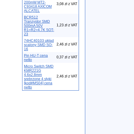
200mW MT2-
3,08 zł z VAT
C93418 AXICOM
ALCATEL
BCR512
Tranzystor SMD
1,23 zł z VAT
500mA 50V
R1=R2=4.7K SOT-
23
74HC40103 układ
2,46 zł z VAT
scalony SMD SO-
16
Pin HU-T cena
0,37 zł z VAT
netto
Micro Switch SMD
KMR221G
4.6x2.8mm
2,46 zł z VAT
srebrzone 4 styki
[kod#MS04] cena
netto