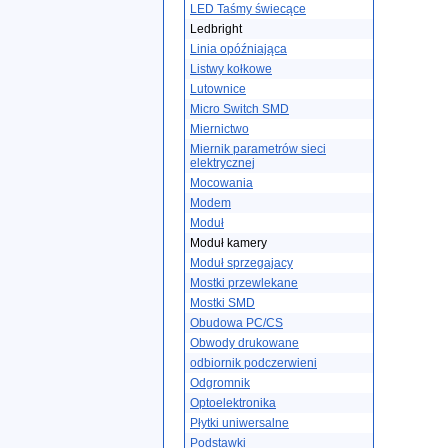
LED Taśmy świecące
Ledbright
Linia opóźniająca
Listwy kołkowe
Lutownice
Micro Switch SMD
Miernictwo
Miernik parametrów sieci
elektrycznej
Mocowania
Modem
Moduł
Moduł kamery
Moduł sprzegajacy
Mostki przewlekane
Mostki SMD
Obudowa PC/CS
Obwody drukowane
odbiornik podczerwieni
Odgromnik
Optoelektronika
Płytki uniwersalne
Podstawki