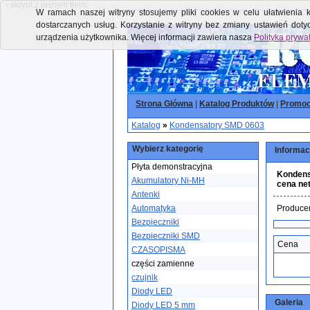
- skrypt z jasnym tłem:
W ramach naszej witryny stosujemy pliki cookies w celu ułatwienia k
dostarczanych usług. Korzystanie z witryny bez zmiany ustawień dot
urządzenia użytkownika. Więcej informacji zawiera nasza
Polityka prywa
Strona Główna
|
Katalog Produktów
|
Promoc
Katalog
»
Kondensatory SMD 0603
Wybierz kategorię
Informac
Płyta demonstracyjna
Kondens
Akumulatory Ni-MH
cena ne
Antenki
Automatyka
Produce
Bezpieczniki
Bezpieczniki SMD
Cena
CZASOPISMA
części zamienne
czujnik
Diody LED
Galeria
Diody LED 5 mm