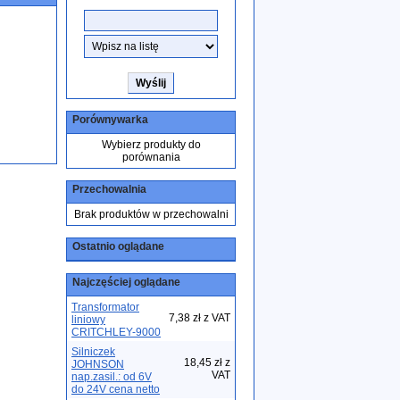
Porównywarka
Wybierz produkty do
porównania
Przechowalnia
Brak produktów w przechowalni
Ostatnio oglądane
Najczęściej oglądane
Transformator
7,38 zł z VAT
liniowy
CRITCHLEY-9000
Silniczek
18,45 zł z
JOHNSON
VAT
nap.zasil.: od 6V
do 24V cena netto