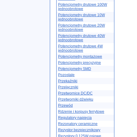
Potencjometry drutowe 100W
jednoobrotowe
Potencjometry drutowe 10W
jednoobrotowe
Potencjometry drutowe 20W
jednoobrotowe
Potencjometry drutowe 40W
jednoobrotowe
Potencjometry drutowe 4W
jednoobrotowe
Potencjometry montażowe
Potencjometry precyzyjne
Potencjometry SMD
Pozostałe
Przekaźniki
Przełączniki
Przetwornice DC/DC
Przetworniki dźwięku
Przewód
Rdzenie i korpusy ferrytowe
Regulatory napięcia
Rezonatory ceramiczne
Rezystor bezpiecznikowy
Rezystory 0.125W osiowe