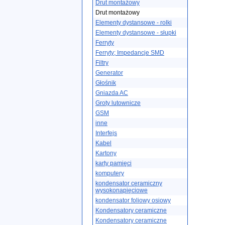
Drut montażowy
Drut montażowy
Elementy dystansowe - rolki
Elementy dystansowe - słupki
Ferryty
Ferryty; Impedancje SMD
Filtry
Generator
Głośnik
Gniazda AC
Groty lutownicze
GSM
inne
Interfejs
Kabel
Kartony
karty pamięci
komputery
kondensator ceramiczny
wysokonapięciowe
kondensator foliowy osiowy
Kondensatory ceramiczne
Kondensatory ceramiczne