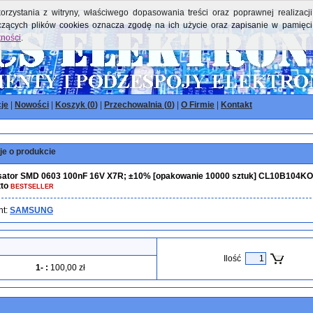
orzystania z witryny, właściwego dopasowania treści oraz poprawnej realizacji
yczących plików cookies oznacza zgodę na ich użycie oraz zapisanie w pamięci
tności
.
je
|
Nowości
|
Koszyk (
0
)
|
Przechowalnia (
0
)
|
O Firmie
|
Kontakt
je o produkcie
ator SMD 0603 100nF 16V X7R; ±10% [opakowanie 10000 sztuk] CL10B104
tto
BESTSELLER
nt:
SAMSUNG
Ilość
1-
:
100,00 zł