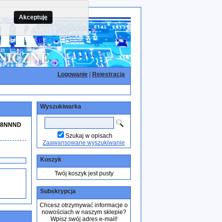
Akceptuję
Logowanie
|
Rejestracja
Wyszukiwarka
KO8NNND
Szukaj w opisach
Zaawansowane wyszukiwanie
Koszyk
Twój koszyk jest pusty
Subskrypcja
Chcesz otrzymywać informacje o
nowościach w naszym sklepie?
Wpisz swój adres e-mail!