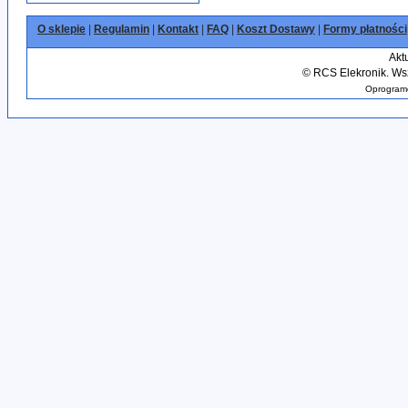
O sklepie
|
Regulamin
|
Kontakt
|
FAQ
|
Koszt Dostawy
|
Formy płatności
Akt
©
RCS Elekronik. Wsz
Oprogramo