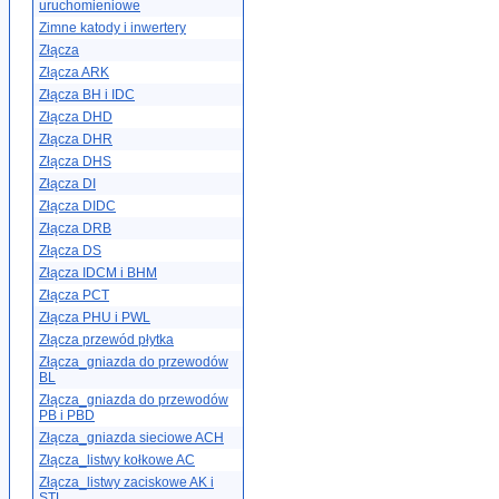
uruchomieniowe
Zimne katody i inwertery
Złącza
Złącza ARK
Złącza BH i IDC
Złącza DHD
Złącza DHR
Złącza DHS
Złącza DI
Złącza DIDC
Złącza DRB
Złącza DS
Złącza IDCM i BHM
Złącza PCT
Złącza PHU i PWL
Złącza przewód płytka
Złącza_gniazda do przewodów
BL
Złącza_gniazda do przewodów
PB i PBD
Złącza_gniazda sieciowe ACH
Złącza_listwy kołkowe AC
Złącza_listwy zaciskowe AK i
STL