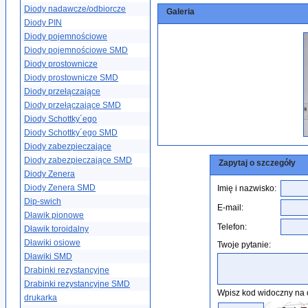
Diody nadawcze/odbiorcze
Galeria
Diody PIN
Diody pojemnościowe
Diody pojemnościowe SMD
Diody prostownicze
Diody prostownicze SMD
Diody przełączające
Diody przełączające SMD
Diody Schottky´ego
Diody Schottky´ego SMD
Diody zabezpieczające
Diody zabezpieczające SMD
Zapytaj o szczegóły
Diody Zenera
Diody Zenera SMD
Imię i nazwisko:
Dip-swich
E-mail:
Dławik pionowe
Telefon:
Dławik toroidalny
Dławiki osiowe
Twoje pytanie:
Dławiki SMD
Drabinki rezystancyjne
Drabinki rezystancyjne SMD
Wpisz kod widoczny na 
drukarka