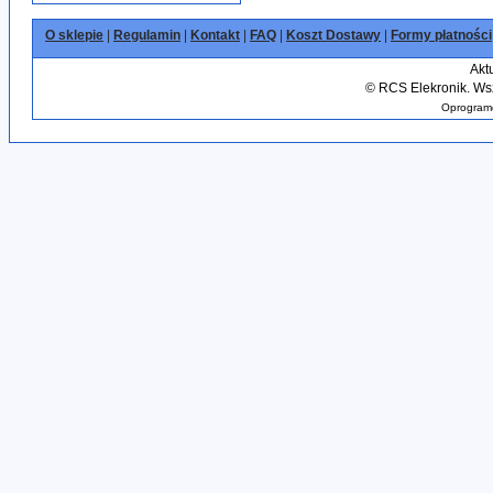
O sklepie
|
Regulamin
|
Kontakt
|
FAQ
|
Koszt Dostawy
|
Formy płatności
Akt
©
RCS Elekronik. Wsz
Oprogramo