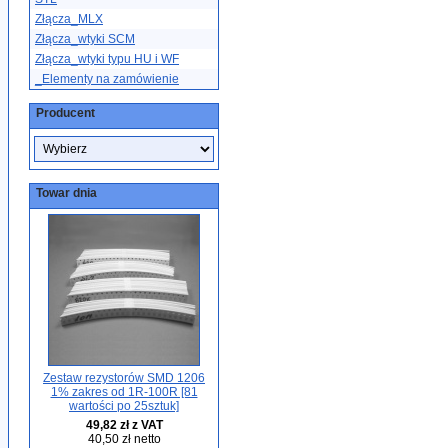
Złącza_MLX
Złącza_wtyki SCM
Złącza_wtyki typu HU i WF
_Elementy na zamówienie
Producent
Towar dnia
Zestaw rezystorów SMD 1206
1% zakres od 1R-100R [81
wartości po 25sztuk]
49,82 zł z VAT
40,50 zł netto