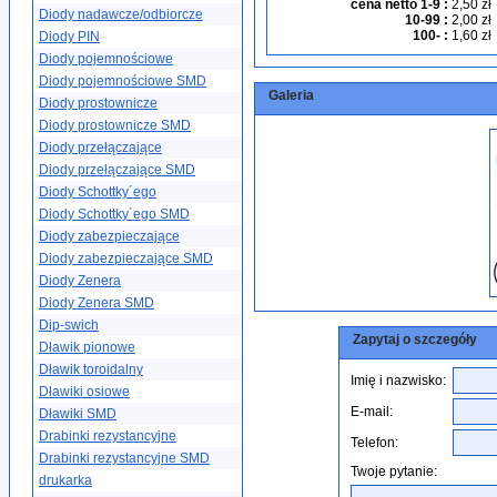
cena netto 1-9
:
2,50 zł
Diody nadawcze/odbiorcze
10-99
:
2,00 zł
100-
:
1,60 zł
Diody PIN
Diody pojemnościowe
Diody pojemnościowe SMD
Galeria
Diody prostownicze
Diody prostownicze SMD
Diody przełączające
Diody przełączające SMD
Diody Schottky´ego
Diody Schottky´ego SMD
Diody zabezpieczające
Diody zabezpieczające SMD
Diody Zenera
Diody Zenera SMD
Dip-swich
Zapytaj o szczegóły
Dławik pionowe
Dławik toroidalny
Imię i nazwisko:
Dławiki osiowe
E-mail:
Dławiki SMD
Drabinki rezystancyjne
Telefon:
Drabinki rezystancyjne SMD
Twoje pytanie:
drukarka