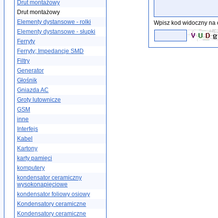
Drut montażowy
Drut montażowy
Elementy dystansowe - rolki
Wpisz kod widoczny na 
Elementy dystansowe - słupki
Ferryty
Ferryty; Impedancje SMD
Filtry
Generator
Głośnik
Gniazda AC
Groty lutownicze
GSM
inne
Interfejs
Kabel
Kartony
karty pamięci
komputery
kondensator ceramiczny
wysokonapięciowe
kondensator foliowy osiowy
Kondensatory ceramiczne
Kondensatory ceramiczne