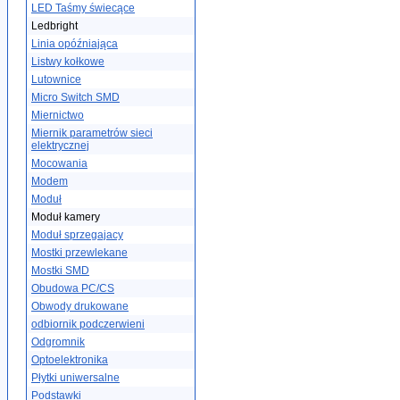
LED Taśmy świecące
Ledbright
Linia opóźniająca
Listwy kołkowe
Lutownice
Micro Switch SMD
Miernictwo
Miernik parametrów sieci
elektrycznej
Mocowania
Modem
Moduł
Moduł kamery
Moduł sprzegajacy
Mostki przewlekane
Mostki SMD
Obudowa PC/CS
Obwody drukowane
odbiornik podczerwieni
Odgromnik
Optoelektronika
Płytki uniwersalne
Podstawki