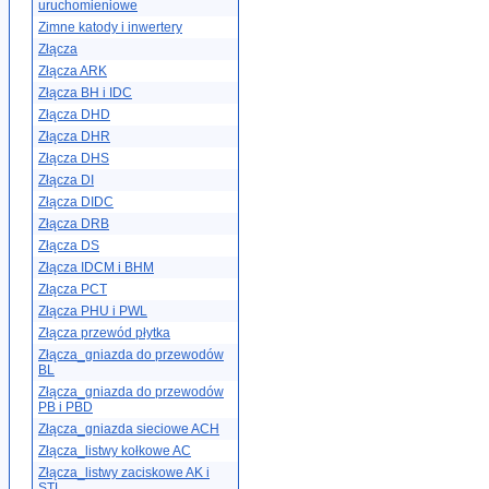
uruchomieniowe
Zimne katody i inwertery
Złącza
Złącza ARK
Złącza BH i IDC
Złącza DHD
Złącza DHR
Złącza DHS
Złącza DI
Złącza DIDC
Złącza DRB
Złącza DS
Złącza IDCM i BHM
Złącza PCT
Złącza PHU i PWL
Złącza przewód płytka
Złącza_gniazda do przewodów
BL
Złącza_gniazda do przewodów
PB i PBD
Złącza_gniazda sieciowe ACH
Złącza_listwy kołkowe AC
Złącza_listwy zaciskowe AK i
STL