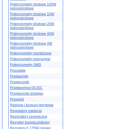
Potencjometry drutowe 100W
jednoobrotowe
Potencjometry drutowe 10W
jednoobrotowe
Potencjometry drutowe 20W
jednoobrotowe
Potencjometry drutowe 40W
jednoobrotowe
Potencjometry drutowe 4W
jednoobrotowe
Potencjometry montażowe
Potencjometry precyzyjne
Potencjometry SMD
Pozostałe
Przekaźniki
Przełączniki
Przetwornice DC/DC
Przetworniki dźwięku
Przewód
Rdzenie i korpusy ferrytowe
Regulatory napięcia
Rezonatory ceramiczne
Rezystor bezpiecznikowy
Rezystory 0.125W osiowe