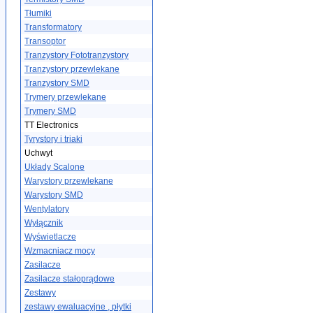
Tłumiki
Transformatory
Transoptor
Tranzystory Fototranzystory
Tranzystory przewlekane
Tranzystory SMD
Trymery przewlekane
Trymery SMD
TT Electronics
Tyrystory i triaki
Uchwyt
Układy Scalone
Warystory przewlekane
Warystory SMD
Wentylatory
Wyłącznik
Wyświetlacze
Wzmacniacz mocy
Zasilacze
Zasilacze stałoprądowe
Zestawy
zestawy ewaluacyjne , płytki