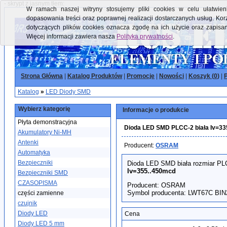
- skrypt z jasnym tłem:
W ramach naszej witryny stosujemy pliki cookies w celu ułatwieni
dopasowania treści oraz poprawnej realizacji dostarczanych usług. Kor
dotyczących plików cookies oznacza zgodę na ich użycie oraz zapisa
Więcej informacji zawiera nasza
Polityka prywatności
.
Strona Główna
|
Katalog Produktów
|
Promocje
|
Nowości
|
Koszyk (
0
)
|
P
Katalog
»
LED Diody SMD
Wybierz kategorię
Informacje o produkcie
Płyta demonstracyjna
Dioda LED SMD PLCC-2 biała Iv=3
Akumulatory Ni-MH
Antenki
Producent:
OSRAM
Automatyka
Bezpieczniki
Dioda LED SMD biała rozmiar PL
Iv=355..450mcd
Bezpieczniki SMD
CZASOPISMA
Producent: OSRAM
Symbol producenta: LWT67C BIN
części zamienne
czujnik
Diody LED
Cena
Diody LED 5 mm