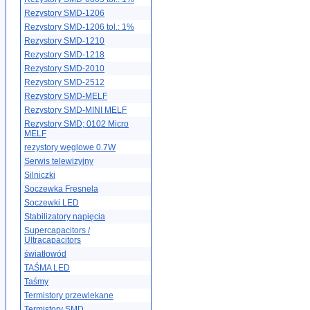
Rezystory SMD-1206
Rezystory SMD-1206 tol.: 1%
Rezystory SMD-1210
Rezystory SMD-1218
Rezystory SMD-2010
Rezystory SMD-2512
Rezystory SMD-MELF
Rezystory SMD-MINI MELF
Rezystory SMD; 0102 Micro
MELF
rezystory węglowe 0.7W
Serwis telewizyjny
Silniczki
Soczewka Fresnela
Soczewki LED
Stabilizatory napięcia
Supercapacitors /
Ultracapacitors
światłowód
TAŚMA LED
Taśmy
Termistory przewlekane
Termistory SMD