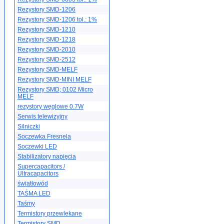
Rezystory SMD-1206
Rezystory SMD-1206 tol.: 1%
Rezystory SMD-1210
Rezystory SMD-1218
Rezystory SMD-2010
Rezystory SMD-2512
Rezystory SMD-MELF
Rezystory SMD-MINI MELF
Rezystory SMD; 0102 Micro
MELF
rezystory węglowe 0.7W
Serwis telewizyjny
Silniczki
Soczewka Fresnela
Soczewki LED
Stabilizatory napięcia
Supercapacitors /
Ultracapacitors
światłowód
TAŚMA LED
Taśmy
Termistory przewlekane
Termistory SMD