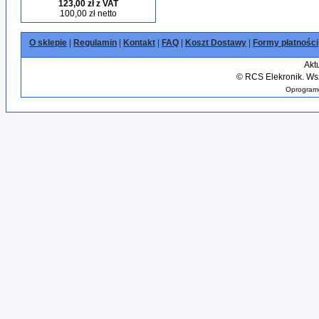
123,00 zł z VAT
100,00 zł netto
O sklepie
|
Regulamin
|
Kontakt
|
FAQ
|
Koszt Dostawy
|
Formy płatności
Akt
©
RCS Elekronik. Wsz
Oprogramo