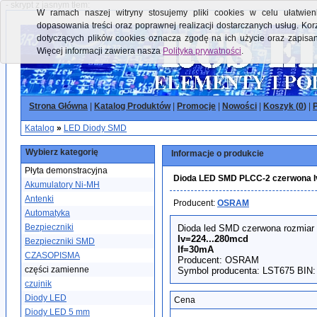
- skrypt z jasnym tłem:
W ramach naszej witryny stosujemy pliki cookies w celu ułatwieni
dopasowania treści oraz poprawnej realizacji dostarczanych usług. Kor
dotyczących plików cookies oznacza zgodę na ich użycie oraz zapisa
Więcej informacji zawiera nasza
Polityka prywatności
.
Strona Główna
|
Katalog Produktów
|
Promocje
|
Nowości
|
Koszyk (
0
)
|
P
Katalog
»
LED Diody SMD
Wybierz kategorię
Informacje o produkcie
Płyta demonstracyjna
Dioda LED SMD PLCC-2 czerwona 
Akumulatory Ni-MH
Antenki
Producent:
OSRAM
Automatyka
Bezpieczniki
Dioda led SMD czerwona rozmiar
Iv=224...280mcd
Bezpieczniki SMD
If=30mA
CZASOPISMA
Producent: OSRAM
części zamienne
Symbol producenta: LST675 BIN:
czujnik
Diody LED
Cena
Diody LED 5 mm