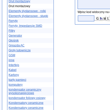
Drut montażowy
Drut montażowy
Elementy dystansowe - rolki
Wpisz kod widoczny na 
Elementy dystansowe - słupki
Ferryty
Ferryty; Impedancje SMD
Filtry
Generator
Głośnik
Gniazda AC
Groty lutownicze
GSM
inne
Interfejs
Kabel
Kartony
karty pamięci
komputery
kondensator ceramiczny
wysokonapięciowe
kondensator foliowy osiowy
Kondensatory ceramiczne
Kondensatory ceramiczne