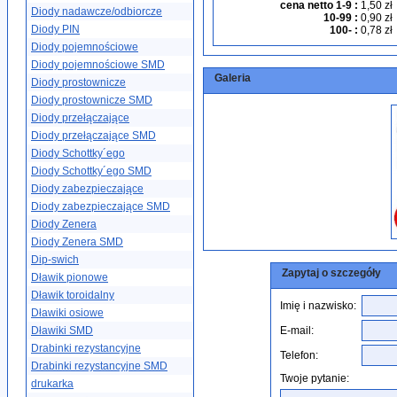
cena netto 1-9
:
1,50 zł
Diody nadawcze/odbiorcze
10-99
:
0,90 zł
Diody PIN
100-
:
0,78 zł
Diody pojemnościowe
Diody pojemnościowe SMD
Galeria
Diody prostownicze
Diody prostownicze SMD
Diody przełączające
Diody przełączające SMD
Diody Schottky´ego
Diody Schottky´ego SMD
Diody zabezpieczające
Diody zabezpieczające SMD
Diody Zenera
Diody Zenera SMD
Dip-swich
Zapytaj o szczegóły
Dławik pionowe
Dławik toroidalny
Imię i nazwisko:
Dławiki osiowe
Dławiki SMD
E-mail:
Drabinki rezystancyjne
Telefon:
Drabinki rezystancyjne SMD
Twoje pytanie:
drukarka