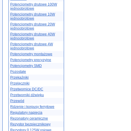
Potencjometry drutowe 100W
jednoobrotowe
Potencjometry drutowe 10W
jednoobrotowe
Potencjometry drutowe 20W
jednoobrotowe
Potencjometry drutowe 40W
jednoobrotowe
Potencjometry drutowe 4W
jednoobrotowe
Potencjometry montażowe
Potencjometry precyzyjne
Potencjometry SMD
Pozostałe
Przekaźniki
Przełączniki
Przetwornice DC/DC
Przetworniki dźwięku
Przewód
Rdzenie i korpusy ferrytowe
Regulatory napięcia
Rezonatory ceramiczne
Rezystor bezpiecznikowy
Rezystory 0.125W osiowe