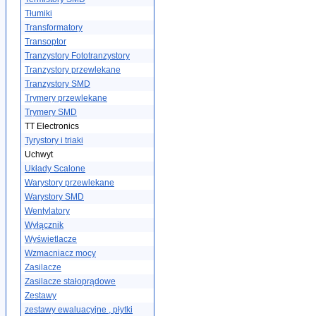
Tłumiki
Transformatory
Transoptor
Tranzystory Fototranzystory
Tranzystory przewlekane
Tranzystory SMD
Trymery przewlekane
Trymery SMD
TT Electronics
Tyrystory i triaki
Uchwyt
Układy Scalone
Warystory przewlekane
Warystory SMD
Wentylatory
Wyłącznik
Wyświetlacze
Wzmacniacz mocy
Zasilacze
Zasilacze stałoprądowe
Zestawy
zestawy ewaluacyjne , płytki