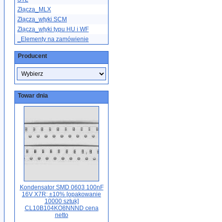
Złącza_MLX
Złącza_wtyki SCM
Złącza_wtyki typu HU i WF
_Elementy na zamówienie
Producent
Towar dnia
Kondensator SMD 0603 100nF
16V X7R; ±10% [opakowanie
10000 sztuk]
CL10B104KO8NNND cena
netto