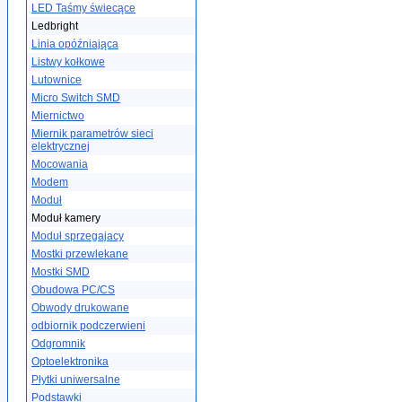
LED Taśmy świecące
Ledbright
Linia opóźniająca
Listwy kołkowe
Lutownice
Micro Switch SMD
Miernictwo
Miernik parametrów sieci
elektrycznej
Mocowania
Modem
Moduł
Moduł kamery
Moduł sprzegajacy
Mostki przewlekane
Mostki SMD
Obudowa PC/CS
Obwody drukowane
odbiornik podczerwieni
Odgromnik
Optoelektronika
Płytki uniwersalne
Podstawki