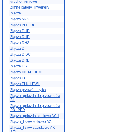
uruchomieniowe
Zimne katody i inwertery
Złącza
Złącza ARK
Złącza BH i IDC
Złącza DHD
Złącza DHR
Złącza DHS
Złącza DI
Złącza DIDC
Złącza DRB
Złącza DS
Złącza IDCM i BHM
Złącza PCT
Złącza PHU i PWL
Złącza przewód płytka
Złącza_gniazda do przewodów
BL
Złącza_gniazda do przewodów
PB i PBD
Złącza_gniazda sieciowe ACH
Złącza_listwy kołkowe AC
Złącza_listwy zaciskowe AK i
STL