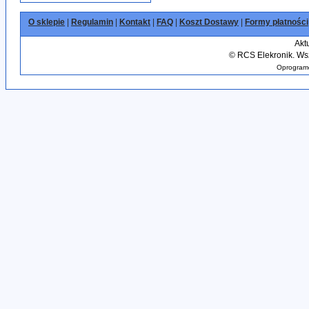
O sklepie
|
Regulamin
|
Kontakt
|
FAQ
|
Koszt Dostawy
|
Formy płatności
Akt
©
RCS Elekronik. Wsz
Oprogramo