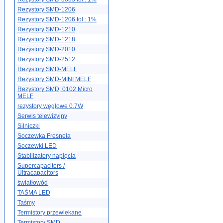
Rezystory SMD-1206
Rezystory SMD-1206 tol.: 1%
Rezystory SMD-1210
Rezystory SMD-1218
Rezystory SMD-2010
Rezystory SMD-2512
Rezystory SMD-MELF
Rezystory SMD-MINI MELF
Rezystory SMD; 0102 Micro
MELF
rezystory węglowe 0.7W
Serwis telewizyjny
Silniczki
Soczewka Fresnela
Soczewki LED
Stabilizatory napięcia
Supercapacitors /
Ultracapacitors
światłowód
TAŚMA LED
Taśmy
Termistory przewlekane
Termistory SMD