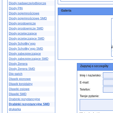
Diody nadawcze/odbiorcze
Diody PIN
Galeria
Diody pojemnościowe
Diody pojemnościowe SMD
Diody prostownicze
Diody prostownicze SMD
Diody przełączające
Diody przełączające SMD
Diody Schottky´ego
Diody Schottky´ego SMD
Diody zabezpieczające
Diody zabezpieczające SMD
Diody Zenera
Zapytaj o szczegóły
Diody Zenera SMD
Dip-swich
Imię i nazwisko:
Dławik pionowe
E-mail:
Dławik toroidalny
Dławiki osiowe
Telefon:
Dławiki SMD
Twoje pytanie:
Drabinki rezystancyjne
Drabinki rezystancyjne SMD
drukarka