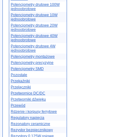
Potencjometry drutowe 100W
jednoobrotowe
Potencjometry drutowe 10W
jednoobrotowe
Potencjometry drutowe 20W
jednoobrotowe
Potencjometry drutowe 40W
jednoobrotowe
Potencjometry drutowe 4W
jednoobrotowe
Potencjometry montażowe
Potencjometry precyzyjne
Potencjometry SMD
Pozostałe
Przekaźniki
Przełączniki
Przetwornice DC/DC
Przetworniki dźwięku
Przewód
Rdzenie i korpusy ferrytowe
Regulatory napięcia
Rezonatory ceramiczne
Rezystor bezpiecznikowy
Rezystory 0.125W osiowe