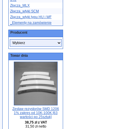
Złącza_MLX
Złącza_wtyki SCM
Złącza_wtyki typu HU i WF
_Elementy na zamówienie
Producent
Towar dnia
Zestaw rezystorów SMD 1206
1% zakres od 10K-100K [63
wartości po 25sztuk]
38,75 zł z VAT
31,50 zł netto