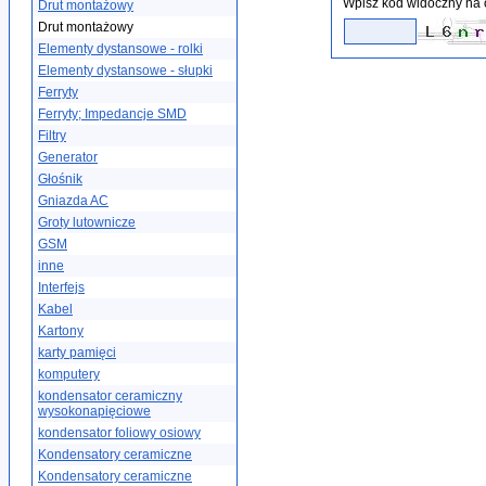
Wpisz kod widoczny na 
Drut montażowy
Drut montażowy
Elementy dystansowe - rolki
Elementy dystansowe - słupki
Ferryty
Ferryty; Impedancje SMD
Filtry
Generator
Głośnik
Gniazda AC
Groty lutownicze
GSM
inne
Interfejs
Kabel
Kartony
karty pamięci
komputery
kondensator ceramiczny
wysokonapięciowe
kondensator foliowy osiowy
Kondensatory ceramiczne
Kondensatory ceramiczne