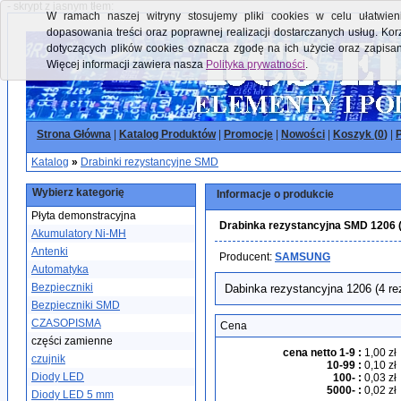
- skrypt z jasnym tłem:
W ramach naszej witryny stosujemy pliki cookies w celu ułatwieni
dopasowania treści oraz poprawnej realizacji dostarczanych usług. Kor
dotyczących plików cookies oznacza zgodę na ich użycie oraz zapisa
Więcej informacji zawiera nasza
Polityka prywatności
.
Strona Główna
|
Katalog Produktów
|
Promocje
|
Nowości
|
Koszyk (
0
)
|
P
Katalog
»
Drabinki rezystancyjne SMD
Wybierz kategorię
Informacje o produkcie
Płyta demonstracyjna
Drabinka rezystancyjna SMD 1206
Akumulatory Ni-MH
Antenki
Producent:
SAMSUNG
Automatyka
Bezpieczniki
Dabinka rezystancyjna 1206 (4
Bezpieczniki SMD
CZASOPISMA
Cena
części zamienne
cena netto 1-9
:
1,00 zł
czujnik
10-99
:
0,10 zł
Diody LED
100-
:
0,03 zł
5000-
:
0,02 zł
Diody LED 5 mm