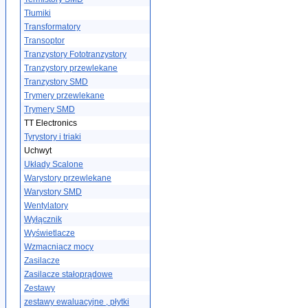
Tłumiki
Transformatory
Transoptor
Tranzystory Fototranzystory
Tranzystory przewlekane
Tranzystory SMD
Trymery przewlekane
Trymery SMD
TT Electronics
Tyrystory i triaki
Uchwyt
Układy Scalone
Warystory przewlekane
Warystory SMD
Wentylatory
Wyłącznik
Wyświetlacze
Wzmacniacz mocy
Zasilacze
Zasilacze stałoprądowe
Zestawy
zestawy ewaluacyjne , płytki