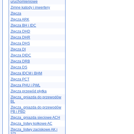
uruchomieniowe
Zimne katody i inwertery
Złącza
Złącza ARK
Złącza BH i IDC
Złącza DHD
Złącza DHR
Złącza DHS
Złącza DI
Złącza DIDC
Złącza DRB
Złącza DS
Złącza IDCM i BHM
Złącza PCT
Złącza PHU i PWL
Złącza przewód płytka
Złącza_gniazda do przewodów
BL
Złącza_gniazda do przewodów
PB i PBD
Złącza_gniazda sieciowe ACH
Złącza_listwy kołkowe AC
Złącza_listwy zaciskowe AK i
STL