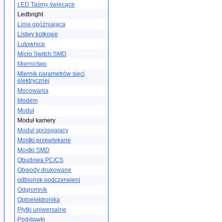
LED Taśmy świecące
Ledbright
Linia opóźniająca
Listwy kołkowe
Lutownice
Micro Switch SMD
Miernictwo
Miernik parametrów sieci
elektrycznej
Mocowania
Modem
Moduł
Moduł kamery
Moduł sprzegajacy
Mostki przewlekane
Mostki SMD
Obudowa PC/CS
Obwody drukowane
odbiornik podczerwieni
Odgromnik
Optoelektronika
Płytki uniwersalne
Podstawki