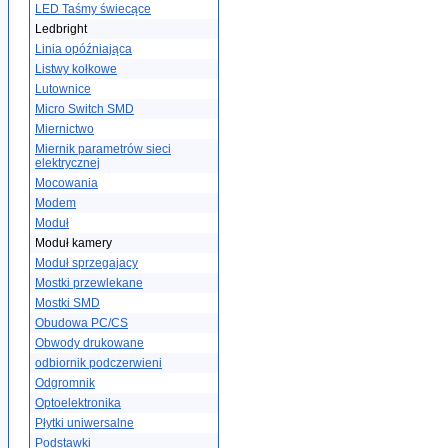
LED Taśmy świecące
Ledbright
Linia opóźniająca
Listwy kołkowe
Lutownice
Micro Switch SMD
Miernictwo
Miernik parametrów sieci
elektrycznej
Mocowania
Modem
Moduł
Moduł kamery
Moduł sprzegajacy
Mostki przewlekane
Mostki SMD
Obudowa PC/CS
Obwody drukowane
odbiornik podczerwieni
Odgromnik
Optoelektronika
Płytki uniwersalne
Podstawki