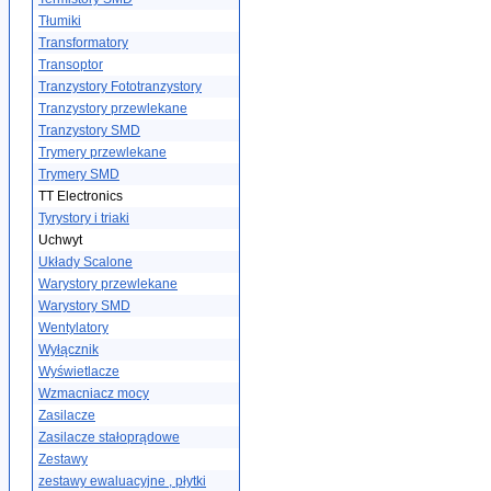
Tłumiki
Transformatory
Transoptor
Tranzystory Fototranzystory
Tranzystory przewlekane
Tranzystory SMD
Trymery przewlekane
Trymery SMD
TT Electronics
Tyrystory i triaki
Uchwyt
Układy Scalone
Warystory przewlekane
Warystory SMD
Wentylatory
Wyłącznik
Wyświetlacze
Wzmacniacz mocy
Zasilacze
Zasilacze stałoprądowe
Zestawy
zestawy ewaluacyjne , płytki