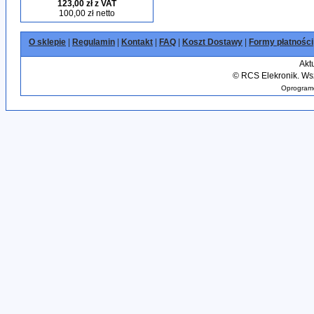
123,00 zł z VAT
100,00 zł netto
O sklepie
|
Regulamin
|
Kontakt
|
FAQ
|
Koszt Dostawy
|
Formy płatności
Akt
©
RCS Elekronik. Wsz
Oprogramo