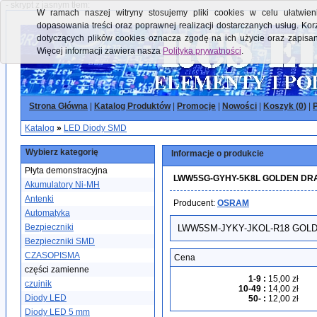
- skrypt z jasnym tłem:
W ramach naszej witryny stosujemy pliki cookies w celu ułatwieni
dopasowania treści oraz poprawnej realizacji dostarczanych usług. Kor
dotyczących plików cookies oznacza zgodę na ich użycie oraz zapisa
Więcej informacji zawiera nasza
Polityka prywatności
.
Strona Główna
|
Katalog Produktów
|
Promocje
|
Nowości
|
Koszyk (
0
)
|
P
Katalog
»
LED Diody SMD
Wybierz kategorię
Informacje o produkcie
Płyta demonstracyjna
LWW5SG-GYHY-5K8L GOLDEN DRAG
Akumulatory Ni-MH
Antenki
Producent:
OSRAM
Automatyka
Bezpieczniki
LWW5SM-JYKY-JKOL-R18 GOLD
Bezpieczniki SMD
CZASOPISMA
Cena
części zamienne
1-9
:
15,00 zł
czujnik
10-49
:
14,00 zł
Diody LED
50-
:
12,00 zł
Diody LED 5 mm