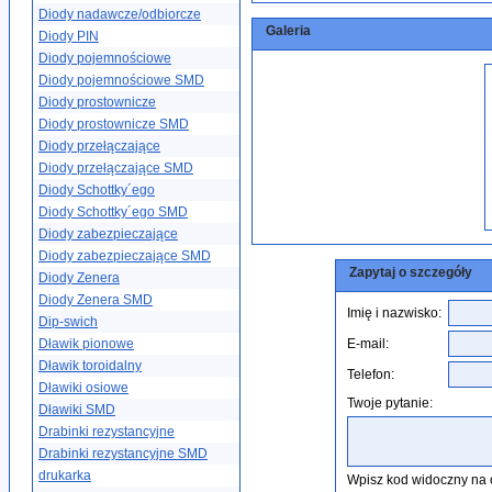
Diody nadawcze/odbiorcze
Galeria
Diody PIN
Diody pojemnościowe
Diody pojemnościowe SMD
Diody prostownicze
Diody prostownicze SMD
Diody przełączające
Diody przełączające SMD
Diody Schottky´ego
Diody Schottky´ego SMD
Diody zabezpieczające
Diody zabezpieczające SMD
Zapytaj o szczegóły
Diody Zenera
Diody Zenera SMD
Imię i nazwisko:
Dip-swich
Dławik pionowe
E-mail:
Dławik toroidalny
Telefon:
Dławiki osiowe
Twoje pytanie:
Dławiki SMD
Drabinki rezystancyjne
Drabinki rezystancyjne SMD
drukarka
Wpisz kod widoczny na 