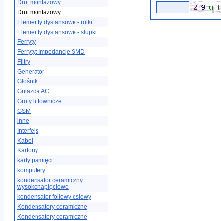
Drut montażowy
Drut montażowy
Elementy dystansowe - rolki
Elementy dystansowe - słupki
Ferryty
Ferryty; Impedancje SMD
Filtry
Generator
Głośnik
Gniazda AC
Groty lutownicze
GSM
inne
Interfejs
Kabel
Kartony
karty pamięci
komputery
kondensator ceramiczny
wysokonapięciowe
kondensator foliowy osiowy
Kondensatory ceramiczne
Kondensatory ceramiczne