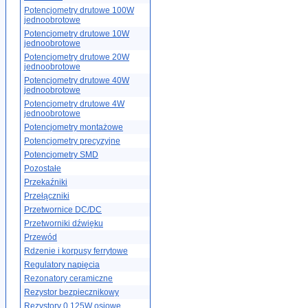
Potencjometry drutowe 100W
jednoobrotowe
Potencjometry drutowe 10W
jednoobrotowe
Potencjometry drutowe 20W
jednoobrotowe
Potencjometry drutowe 40W
jednoobrotowe
Potencjometry drutowe 4W
jednoobrotowe
Potencjometry montażowe
Potencjometry precyzyjne
Potencjometry SMD
Pozostałe
Przekaźniki
Przełączniki
Przetwornice DC/DC
Przetworniki dźwięku
Przewód
Rdzenie i korpusy ferrytowe
Regulatory napięcia
Rezonatory ceramiczne
Rezystor bezpiecznikowy
Rezystory 0.125W osiowe