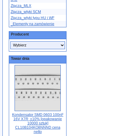
Złącza_MLX
Złącza_wtyki SCM
Złącza_wtyki typu HU i WF
_Elementy na zamówienie
Producent
Towar dnia
Kondensator SMD 0603 100nF
16V X7R; ±10% [opakowanie
10000 sztuk]
CL10B104KO8NNND cena
netto