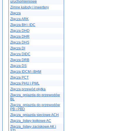
uruchomieniowe
Zimne katody i inwertery
Złącza
Złącza ARK
Złącza BH i IDC
Złącza DHD
Złącza DHR
Złącza DHS
Złącza DI
Złącza DIDC
Złącza DRB
Złącza DS
Złącza IDCM i BHM
Złącza PCT
Złącza PHU i PWL
Złącza przewód płytka
Złącza_gniazda do przewodów
BL
Złącza_gniazda do przewodów
PB i PBD
Złącza_gniazda sieciowe ACH
Złącza_listwy kołkowe AC
Złącza_listwy zaciskowe AK i
STL