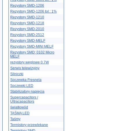
Rezystory SMD-1206
Rezystory SMD-1206 tol.: 1%
Rezystory SMD-1210
Rezystory SMD-1218
Rezystory SMD-2010
Rezystory SMD-2512
Rezystory SMD-MELF
Rezystory SMD-MINI MELF
Rezystory SMD; 0102 Micro
MELF
rezystory węglowe 0.7W
Serwis telewizyjny
Silniczki
Soczewka Fresnela
Soczewki LED
Stabilizatory napięcia
Supercapacitors /
Ultracapacitors
światłowód
TAŚMA LED
Taśmy
Termistory przewlekane
Termistory SMD